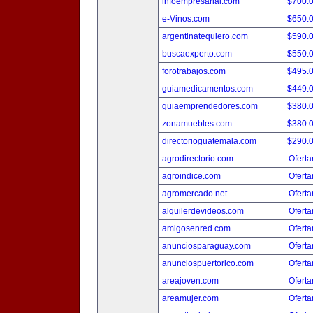
infoempresarial.com
$700.
e-Vinos.com
$650.
argentinatequiero.com
$590.
buscaexperto.com
$550.
forotrabajos.com
$495.
guiamedicamentos.com
$449.
guiaemprendedores.com
$380.
zonamuebles.com
$380.
directorioguatemala.com
$290.
agrodirectorio.com
Oferta
agroindice.com
Oferta
agromercado.net
Oferta
alquilerdevideos.com
Oferta
amigosenred.com
Oferta
anunciosparaguay.com
Oferta
anunciospuertorico.com
Oferta
areajoven.com
Oferta
areamujer.com
Oferta