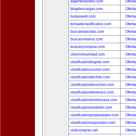
argentinaindex.com
Oferta
blogdescargas.com
Oferta
bodasweb.com
Oferta
bolsadeclasificados.com
Oferta
buscamascotas.com
Oferta
buscaromance.com
Oferta
buscarycomprar.com
Oferta
cibercomunidad.com
Oferta
clasificadosbogota.com
Oferta
clasificadoscoches.com
Oferta
clasificadosdechile.com
Oferta
clasificadosdecoches.com
Oferta
clasificadosdemexico.com
Oferta
clasificadosdominicana.com
Oferta
clasificadosmedellin.com
Oferta
clasificadospropiedades.com
Oferta
clasificadosregionales.com
Oferta
clubcompras.net
Oferta