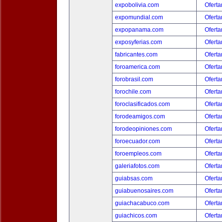
expobolivia.com
Oferta
expomundial.com
Oferta
expopanama.com
Oferta
exposyferias.com
Oferta
fabricantes.com
Oferta
foroamerica.com
Oferta
forobrasil.com
Oferta
forochile.com
Oferta
foroclasificados.com
Oferta
forodeamigos.com
Oferta
forodeopiniones.com
Oferta
foroecuador.com
Oferta
foroempleos.com
Oferta
galeriafotos.com
Oferta
guiabsas.com
Oferta
guiabuenosaires.com
Oferta
guiachacabuco.com
Oferta
guiachicos.com
Oferta