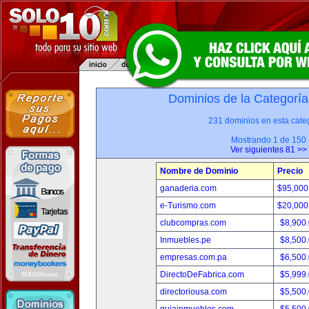
Dominios de la Categoría
231 dominios en esta categ
Mostrando 1 de 150
Ver siguientes 81 >>
Nombre de Dominio
Precio
ganaderia.com
$95,000
e-Turismo.com
$20,000
clubcompras.com
$8,900
Inmuebles.pe
$8,500
empresas.com.pa
$6,500
DirectoDeFabrica.com
$5,999
directoriousa.com
$5,500