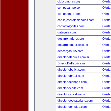
clubcompras.org
Oferta
compucampo.com
Oferta
comunidadit.com
Oferta
consejosprofesionales.com
Oferta
contactosycitas.com
Oferta
dataguia.com
Oferta
desarrolladores.org
Oferta
desarrollodesitios.com
Oferta
descargas365.com
Oferta
directodefabrica.com.ar
Oferta
DirectoDeFabrica.net
Oferta
directoriobolivia.com
Oferta
directoriobrasil.com
Oferta
directoriocanada.com
Oferta
directoriochile.com
Oferta
directoriocreativo.com
Oferta
directorioecuatoriano.com
Oferta
directorioempleo.com
Oferta