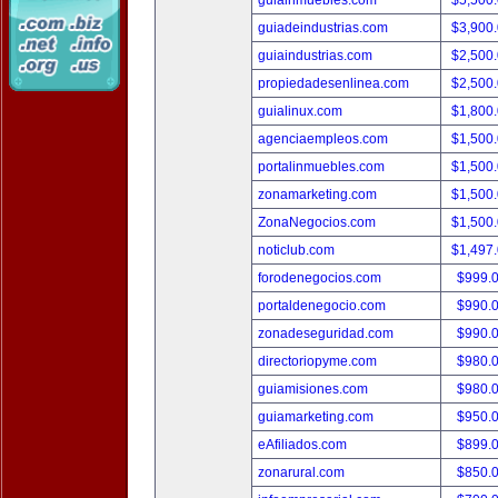
guiainmuebles.com
$5,500
guiadeindustrias.com
$3,900
guiaindustrias.com
$2,500
propiedadesenlinea.com
$2,500
guialinux.com
$1,800
agenciaempleos.com
$1,500
portalinmuebles.com
$1,500
zonamarketing.com
$1,500
ZonaNegocios.com
$1,500
noticlub.com
$1,497
forodenegocios.com
$999.
portaldenegocio.com
$990.
zonadeseguridad.com
$990.
directoriopyme.com
$980.
guiamisiones.com
$980.
guiamarketing.com
$950.
eAfiliados.com
$899.
zonarural.com
$850.