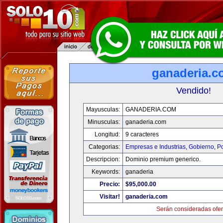
ganaderia.c
Vendido!
Mayusculas:
GANADERIA.COM
Minusculas:
ganaderia.com
Longitud:
9 caracteres
Categorias:
Empresas e Industrias
,
Gobierno
,
Po
Descripcion:
Dominio premium generico.
Keywords:
ganaderia
Precio:
$95,000.00
Visitar!
ganaderia.com
Serán consideradas ofer