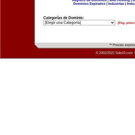
Registro de Dominios
|
Web Hosting
|
D
Dominios Expirados
|
Industrias
|
Indu
Categorías de Dominio:
[Pág. princi
** Precios expre
© 2002/2022 Solo10.com