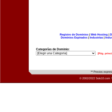
Registro de Dominios
|
Web Hosting
|
D
Dominios Expirados
|
Industrias
|
Indu
Categorías de Dominio:
[Pág. princi
** Precios expre
© 2002/2022 Solo10.com