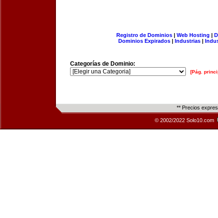
Registro de Dominios
|
Web Hosting
|
D
Dominios Expirados
|
Industrias
|
Indu
Categorías de Dominio:
[Pág. princi
** Precios expre
© 2002/2022 Solo10.com