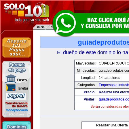
guiadeproduto
El dueño de este dominio lo ha
Mayusculas:
GUIADEPRODUTO
Minusculas:
guiadeprodutos.c
Longitud:
14 caracteres
Categorias:
Empresas e Industr
Precio:
Realizar una ofert
Visitar!
guiadeprodutos.c
Serán consideradas ofer
Realizar una Oferta