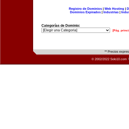
Registro de Dominios
|
Web Hosting
|
D
Dominios Expirados
|
Industrias
|
Indu
Categorías de Dominio:
[Pág. princi
** Precios expre
© 2002/2022 Solo10.com