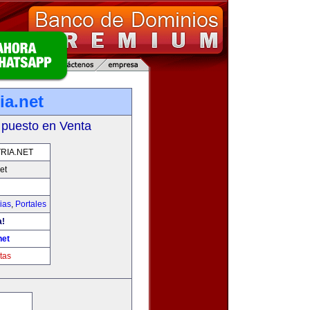
ia.net
 puesto en Venta
RIA.NET
et
ias
,
Portales
a!
net
tas