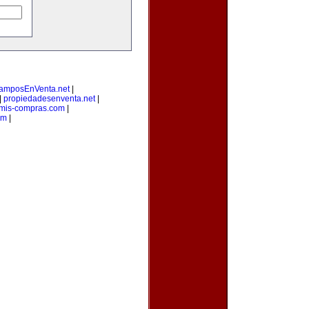
amposEnVenta.net
|
|
propiedadesenventa.net
|
mis-compras.com
|
om
|