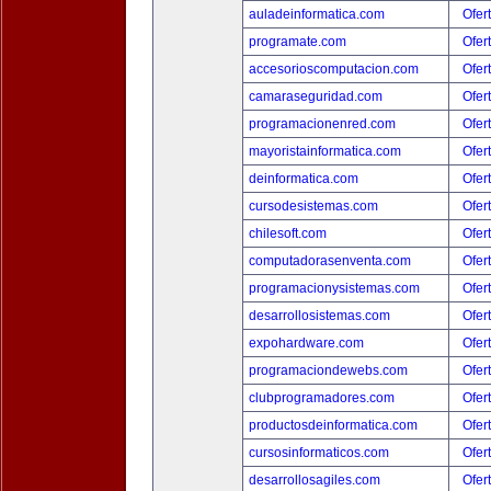
auladeinformatica.com
Ofer
programate.com
Ofer
accesorioscomputacion.com
Ofer
camaraseguridad.com
Ofer
programacionenred.com
Ofer
mayoristainformatica.com
Ofer
deinformatica.com
Ofer
cursodesistemas.com
Ofer
chilesoft.com
Ofer
computadorasenventa.com
Ofer
programacionysistemas.com
Ofer
desarrollosistemas.com
Ofer
expohardware.com
Ofer
programaciondewebs.com
Ofer
clubprogramadores.com
Ofer
productosdeinformatica.com
Ofer
cursosinformaticos.com
Ofer
desarrollosagiles.com
Ofer