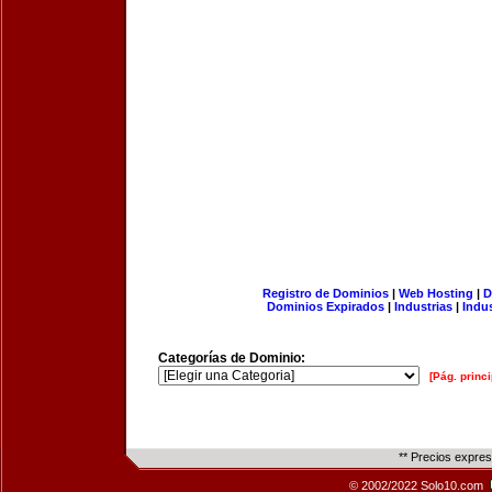
Registro de Dominios
|
Web Hosting
|
D
Dominios Expirados
|
Industrias
|
Indu
Categorías de Dominio:
[Pág. princi
** Precios expre
© 2002/2022 Solo10.com