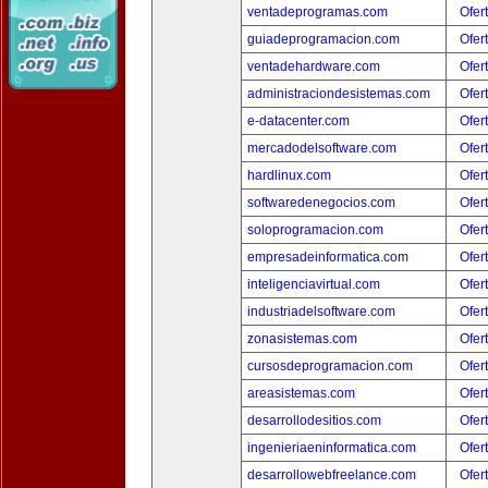
ventadeprogramas.com
Ofer
guiadeprogramacion.com
Ofer
ventadehardware.com
Ofer
administraciondesistemas.com
Ofer
e-datacenter.com
Ofer
mercadodelsoftware.com
Ofer
hardlinux.com
Ofer
softwaredenegocios.com
Ofer
soloprogramacion.com
Ofer
empresadeinformatica.com
Ofer
inteligenciavirtual.com
Ofer
industriadelsoftware.com
Ofer
zonasistemas.com
Ofer
cursosdeprogramacion.com
Ofer
areasistemas.com
Ofer
desarrollodesitios.com
Ofer
ingenieriaeninformatica.com
Ofer
desarrollowebfreelance.com
Ofer