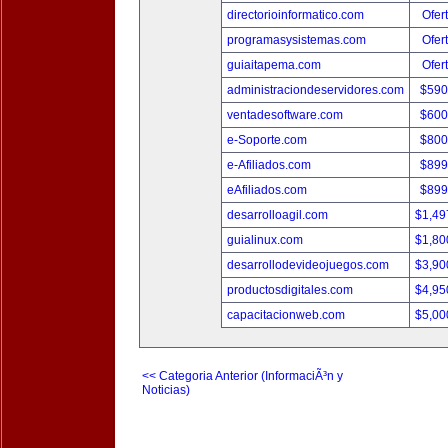
directorioinformatico.com
Ofer
programasysistemas.com
Ofer
guiaitapema.com
Ofer
administraciondeservidores.com
$590
ventadesoftware.com
$600
e-Soporte.com
$800
e-Afiliados.com
$899
eAfiliados.com
$899
desarrolloagil.com
$1,49
guialinux.com
$1,80
desarrollodevideojuegos.com
$3,90
productosdigitales.com
$4,95
capacitacionweb.com
$5,00
<< Categoria Anterior (InformaciÃ³n y
Noticias)