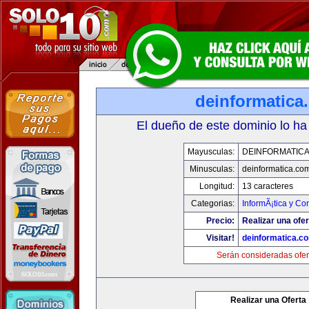
deinformatica
El dueño de este dominio lo ha
Mayusculas:
DEINFORMATIC
Minusculas:
deinformatica.co
Longitud:
13 caracteres
Categorias:
InformÃ¡tica y C
Precio:
Realizar una ofer
Visitar!
deinformatica.c
Serán consideradas ofer
Realizar una Oferta