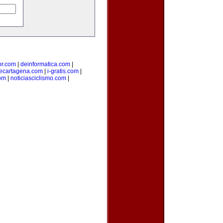
ior.com
|
deinformatica.com
|
ecartagena.com
|
i-gratis.com
|
om
|
noticiasciclismo.com
|