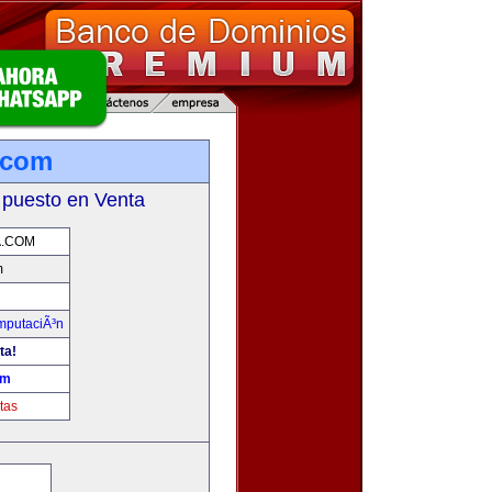
.com
 puesto en Venta
A.COM
m
omputaciÃ³n
ta!
om
tas