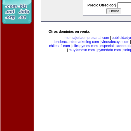
Precio Ofrecido $
Otros dominios en venta:
mensajeriaempresarial.com
|
publicidad
tendenciasdemarketing.com
|
vinosdecuyo.com
chilesoft.com
|
clickpymes.com
|
especialistaennutr
|
muyfamoso.com
|
pymedata.com
|
solo