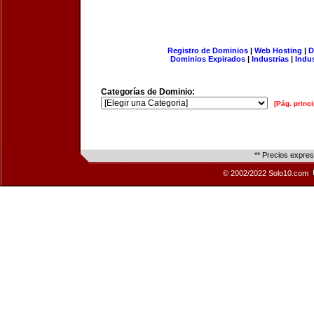
Registro de Dominios
|
Web Hosting
|
D
Dominios Expirados
|
Industrias
|
Indu
Categorías de Dominio:
[Pág. princi
** Precios expre
© 2002/2022 Solo10.com