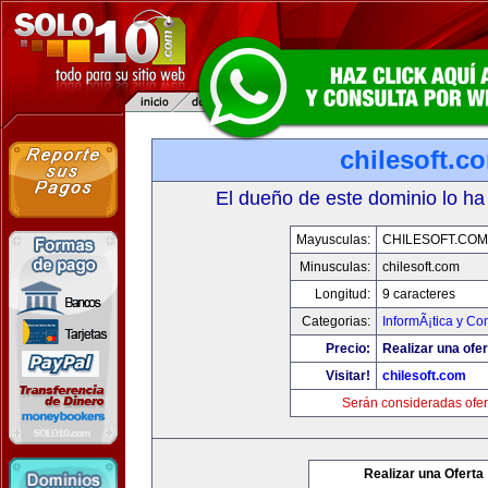
chilesoft.c
El dueño de este dominio lo ha
Mayusculas:
CHILESOFT.COM
Minusculas:
chilesoft.com
Longitud:
9 caracteres
Categorias:
InformÃ¡tica y C
Precio:
Realizar una ofer
Visitar!
chilesoft.com
Serán consideradas ofer
Realizar una Oferta