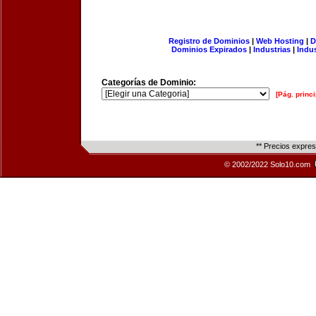
Registro de Dominios
|
Web Hosting
|
D
Dominios Expirados
|
Industrias
|
Indu
Categorías de Dominio:
[Pág. princi
** Precios expre
© 2002/2022 Solo10.com