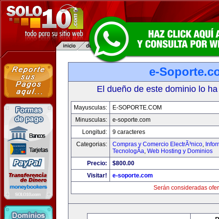
e-Soporte.c
El dueño de este dominio lo ha
Mayusculas:
E-SOPORTE.COM
Minusculas:
e-soporte.com
Longitud:
9 caracteres
Categorias:
Compras y Comercio ElectrÃ³nico
,
Info
TecnologÃ­a
,
Web Hosting y Dominios
Precio:
$800.00
Visitar!
e-soporte.com
Serán consideradas ofer