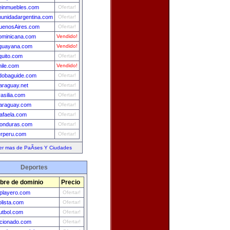
leinmuebles.com
Ofertar!
unidadargentina.com
Ofertar!
uenosAires.com
Ofertar!
ominicana.com
Vendido!
guayana.com
Vendido!
quito.com
Ofertar!
hile.com
Vendido!
dobaguide.com
Ofertar!
araguay.net
Ofertar!
rasilia.com
Ofertar!
araguay.com
Ofertar!
afaela.com
Ofertar!
onduras.com
Ofertar!
erperu.com
Ofertar!
er mas de PaÃ­ses Y Ciudades
Deportes
re de dominio
Precio
lplayero.com
Ofertar!
olista.com
Ofertar!
utbol.com
Ofertar!
cionado.com
Ofertar!