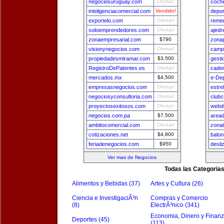
negociosuruguay.com
Ofertar!
coch
inteligenciacomercial.com
Vendido!
depo
exportelo.com
Ofertar!
remer
soloemprendedores.com
Ofertar!
ajedr
zonaempresarial.com
$790
zona
visionynegocios.com
Ofertar!
camp
propiedadesmiramar.com
$3,500
gest
RegistroDePatentes.es
Ofertar!
cade
mercados.mx
$4,500
e-De
empresasnegocios.com
Ofertar!
estre
negociosyconsultoria.com
Ofertar!
clubc
proyectosexitosos.com
Ofertar!
webde
negocios.com.pa
$7,500
area
ambitocomercial.com
Ofertar!
zona
cotizaciones.net
$4,800
balon
feriadenegocios.com
$950
desli
Ver mas de Negocios
Todas las Categoria
Alimentos y Bebidas (37)
Artes y Cultura (26)
Ciencia e InvestigaciÃ³n
Compras y Comercio
(8)
ElectrÃ³nico (341)
Economia, Dinero y Finan
Deportes (45)
(113)