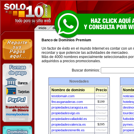
Banco de Dominios Premium
Un factor de éxito en el mundo Internet es contar con un
recordar y que potencie las actividades de mercadeo.
Más de 4000 nombres especialmente seleccionados por 
adquiridos a precios promocionales.
Buscar dominios:
Novedades
Nombre de dominio
Precio
Nombr
testdomain.com
Ofertar!
noticia
fincasganaderas.com
$199
hotele
propiedadeszaragoza.es
Ofertar!
destino
propiedadesvigo.es
Ofertar!
tourde
propiedadesvalladolid.es
Ofertar!
futbold
propiedadesvalencia.es
$295
pymes.
propiedadestenerife.es
Ofertar!
propie