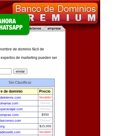
 nombre de dominio fácil de
expertos de marketing pueden ser
Sin Clasificar
e de dominio
Precio
sdeinteres.com
Vendido!
spinamar.com
Ofertar!
sparaviajar.com
Ofertar!
compras.com
$550
elascenso.com
Ofertar!
org
$15,000
dadesweb.com
Vendido!