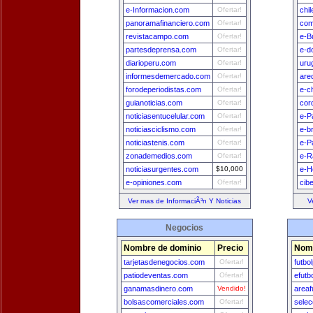
e-Informacion.com
Ofertar!
chi
panoramafinanciero.com
Ofertar!
com
revistacampo.com
Ofertar!
e-B
partesdeprensa.com
Ofertar!
e-d
diarioperu.com
Ofertar!
uru
informesdemercado.com
Ofertar!
are
forodeperiodistas.com
Ofertar!
e-c
guianoticias.com
Ofertar!
cor
noticiasentucelular.com
Ofertar!
e-P
noticiasciclismo.com
Ofertar!
e-b
noticiastenis.com
Ofertar!
e-P
zonademedios.com
Ofertar!
e-R
noticiasurgentes.com
$10,000
e-H
e-opiniones.com
Ofertar!
cib
Ver mas de InformaciÃ³n Y Noticias
V
Negocios
Nombre de dominio
Precio
Nomb
tarjetasdenegocios.com
Ofertar!
futbo
patiodeventas.com
Ofertar!
efutb
ganamasdinero.com
Vendido!
areaf
bolsascomerciales.com
Ofertar!
selec