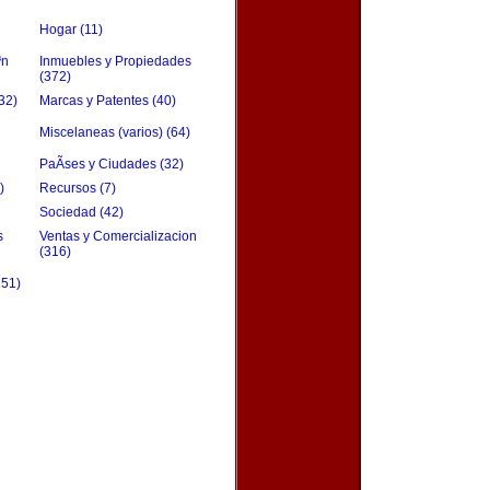
Hogar (11)
³n
Inmuebles y Propiedades
(372)
32)
Marcas y Patentes (40)
Miscelaneas (varios) (64)
PaÃ­ses y Ciudades (32)
)
Recursos (7)
Sociedad (42)
s
Ventas y Comercializacion
(316)
151)