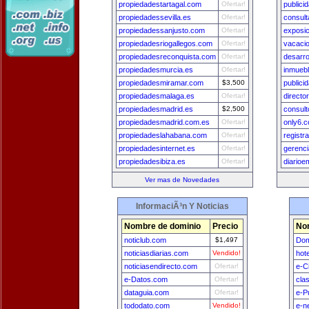
propiedadestartagal.com
Ofertar!
publici
propiedadessevilla.es
Ofertar!
consult
propiedadessanjusto.com
Ofertar!
exposic
propiedadesriogallegos.com
Ofertar!
vacacio
propiedadesreconquista.com
Ofertar!
desarro
propiedadesmurcia.es
Ofertar!
inmuebl
propiedadesmiramar.com
$3,500
publici
propiedadesmalaga.es
Ofertar!
directo
propiedadesmadrid.es
$2,500
consult
propiedadesmadrid.com.es
Ofertar!
only6.
propiedadeslahabana.com
Ofertar!
registr
propiedadesinternet.es
Ofertar!
gerenc
propiedadesibiza.es
Ofertar!
diarioe
Ver mas de Novedades
InformaciÃ³n Y Noticias
Nombre de dominio
Precio
No
noticlub.com
$1,497
Dom
noticiasdiarias.com
Vendido!
hot
noticiasendirecto.com
Ofertar!
e-C
e-Datos.com
Ofertar!
cla
dataguia.com
Ofertar!
e-P
tododato.com
Vendido!
e-n