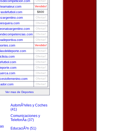
esdecompeticion.com
Ofertar!
rteamateur.com
Vendido!
asdefutbol.com
$600
ezargentino.com
Ofertar!
pesquera.com
Ofertar!
eonatoargentino.com
Ofertar!
iondecompetencias.com
Ofertar!
nadeportiva.com
Ofertar!
portes.com
Vendido!
llasdeldeporte.com
Ofertar!
iclista.com
Ofertar!
futbol.com
Ofertar!
deporte.com
Ofertar!
tuerca.com
Ofertar!
cestofemenino.com
Ofertar!
zador.com
Ofertar!
Ver mas de Deportes
s
AutomÃ³viles y Coches
(41)
Comunicaciones y
TelefonÃ­a (37)
zas
EducaciÃ³n (51)