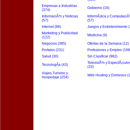
Empresas e Industrias
Gobierno (16)
(374)
InformaciÃ³n y Noticias
InformÃ¡tica y ComputaciÃ
(57)
(57)
Internet (99)
Juegos y Entretenimiento (
Marketing y Publicidad
Medicina (9)
(122)
Negocios (385)
Ofertas de la Semana (12)
Portales (231)
Profesiones y Empleo (169
Salud (30)
Sin Clasificar (982)
TelevisiÃ³n y EspectÃ¡culo
TecnologÃ­a (43)
(33)
Viajes,Turismo y
Web Hosting y Dominios (
Hospedaje (254)