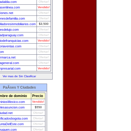
dadaldia.com
Ofertar!
asenlinea.com
Vendido!
iones.net
Ofertar!
nesdefamilia.com
Ofertar!
lladoresinmobiliarios.com
$3,500
esdelujo.com
Ofertar!
dadparaguay.com
Ofertar!
riodefranquicias.com
Vendido!
oriaventas.com
Ofertar!
com
Ofertar!
armarca.net
Ofertar!
iageneral.com
Ofertar!
mpresarial.com
Vendido!
Ver mas de Sin Clasificar
PaÃ­ses Y Ciudades
mbre de dominio
Precio
iniosMexico.com
Vendido!
elesasuncion.com
$550
iudad.net
Ofertar!
sificadosbogota.com
Ofertar!
untaDelEste.com
Ofertar!
euquen.com
Ofertar!