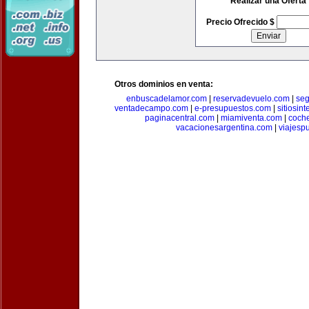
Realizar una Oferta
Precio Ofrecido $
Otros dominios en venta:
enbuscadelamor.com
|
reservadevuelo.com
|
se
ventadecampo.com
|
e-presupuestos.com
|
sitiosin
paginacentral.com
|
miamiventa.com
|
coch
vacacionesargentina.com
|
viajesp