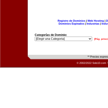
Registro de Dominios
|
Web Hosting
|
D
Dominios Expirados
|
Industrias
|
Indu
Categorías de Dominio:
[Pág. princi
** Precios expre
© 2002/2022 Solo10.com