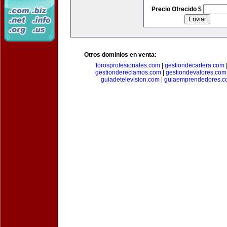
Precio Ofrecido $
Otros dominios en venta:
forosprofesionales.com
|
gestiondecartera.com
gestiondereclamos.com
|
gestiondevalores.com
guiadetelevision.com
|
guiaemprendedores.c