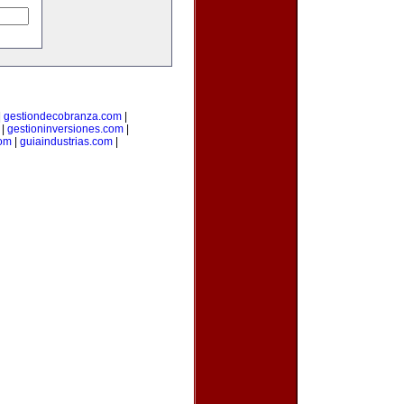
|
gestiondecobranza.com
|
|
gestioninversiones.com
|
om
|
guiaindustrias.com
|