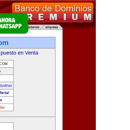
com
 puesto en Venta
.COM
m
dustrias
ferta!
om
tas