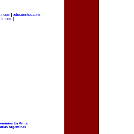
as.com
|
educuentos.com
|
pio.com
|
ominios En Venta
strias Argentinas