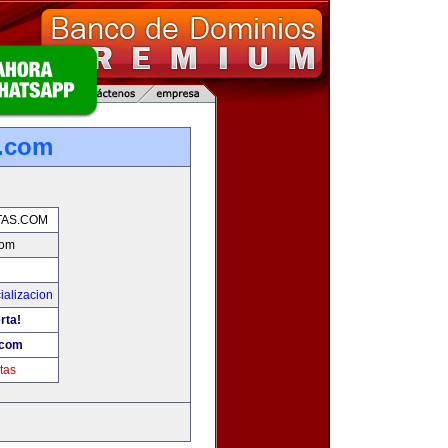
s.com
AS.COM
com
ializacion
rta!
.com
tas