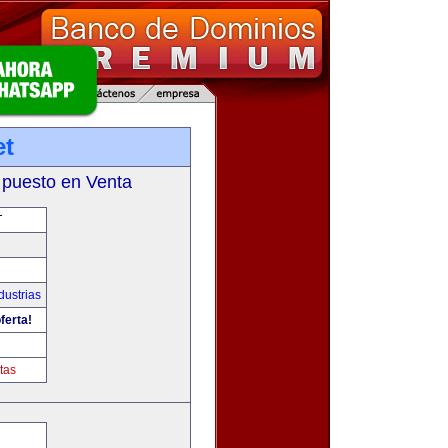
et
 puesto en Venta
T
dustrias
ferta!
tas