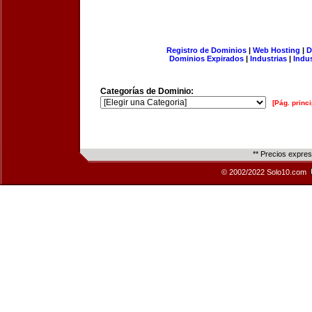
Registro de Dominios
|
Web Hosting
|
D
Dominios Expirados
|
Industrias
|
Indu
Categorías de Dominio:
[Pág. princi
** Precios expre
© 2002/2022 Solo10.com