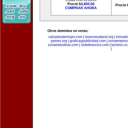
COMPRAR AHORA
Precio $
4,800.00
Precio 
COMPRAR AHORA
Otros dominios en venta:
calzadosdemujer.com
|
reservanatural.org
|
inmueb
pymes.org
|
graficaypublicidad.com
|
zonaempresa
zonaindustrias.com
|
clubdesocios.com
|
turismo.co.
|