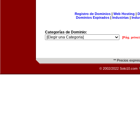
Registro de Dominios
|
Web Hosting
|
D
Dominios Expirados
|
Industrias
|
Indu
Categorías de Dominio:
[Pág. princi
** Precios expre
© 2002/2022 Solo10.com