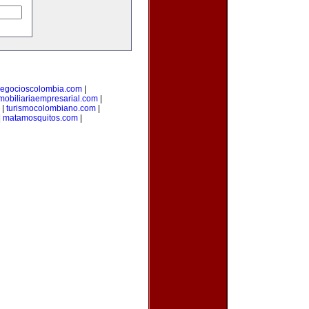
egocioscolombia.com
|
mobiliariaempresarial.com
|
|
turismocolombiano.com
|
|
matamosquitos.com
|