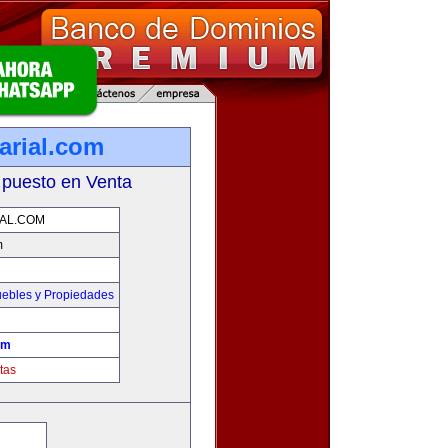
arial.com
 puesto en Venta
IAL.COM
m
ebles y Propiedades
om
tas