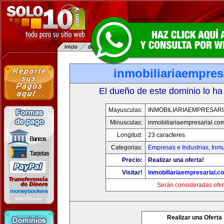
inmobiliariaempres
El dueño de este dominio lo ha
Mayusculas:
INMOBILIARIAEMPRESAR
Minusculas:
inmobiliariaempresarial.co
Longitud:
23 caracteres
Categorias:
Empresas e Industrias
,
Inmu
Precio:
Realizar una oferta!
Visitar!
inmobiliariaempresarial.c
Serán consideradas ofer
Realizar una Oferta