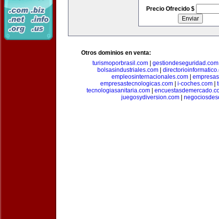
Precio Ofrecido $
Otros dominios en venta:
turismoporbrasil.com
|
gestiondeseguridad.com
bolsasindustriales.com
|
directorioinformatic
empleosinternacionales.com
|
empresas
empresastecnologicas.com
|
i-coches.com
|
tecnologiasanitaria.com
|
encuestasdemercado.c
juegosydiversion.com
|
negociosdes