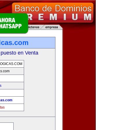
icas.com
 puesto en Venta
OGICAS.COM
as.com
s
cas.com
tas