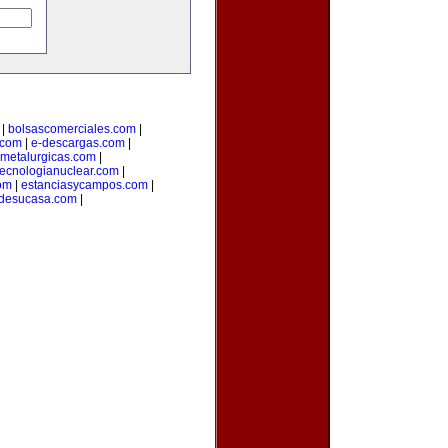
|
bolsascomerciales.com
|
o.com
|
e-descargas.com
|
metalurgicas.com
|
tecnologianuclear.com
|
om
|
estanciasycampos.com
|
desucasa.com
|