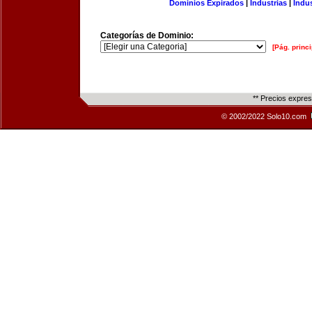
Dominios Expirados
|
Industrias
|
Indu
Categorías de Dominio:
[Pág. princi
** Precios expre
© 2002/2022 Solo10.com