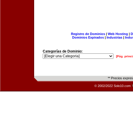
Registro de Dominios
|
Web Hosting
|
D
Dominios Expirados
|
Industrias
|
Indu
Categorías de Dominio:
[Pág. princi
** Precios expre
© 2002/2022 Solo10.com