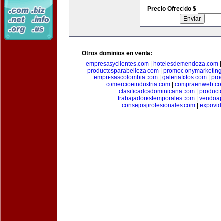
Precio Ofrecido $
Otros dominios en venta:
empresasyclientes.com
|
hotelesdemendoza.com
productosparabelleza.com
|
promocionymarketin
empresascolombia.com
|
galeriafotos.com
|
pro
comercioeindustria.com
|
compraenweb.c
clasificadosdominicana.com
|
product
trabajadorestemporales.com
|
vendoa
consejosprofesionales.com
|
expovi