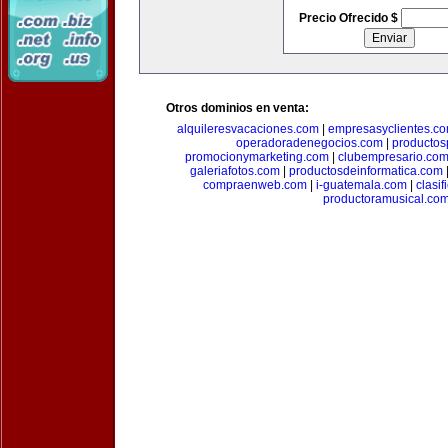
Precio Ofrecido $
Otros dominios en venta:
alquileresvacaciones.com
|
empresasyclientes.c
operadoradenegocios.com
|
productos
promocionymarketing.com
|
clubempresario.co
galeriafotos.com
|
productosdeinformatica.com
compraenweb.com
|
i-guatemala.com
|
clasi
productoramusical.co