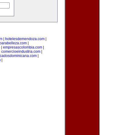
om
|
hotelesdemendoza.com
|
parabelleza.com
|
m
|
empresascolombia.com
|
|
comercioeindustria.com
|
ficadosdominicana.com
|
m
|