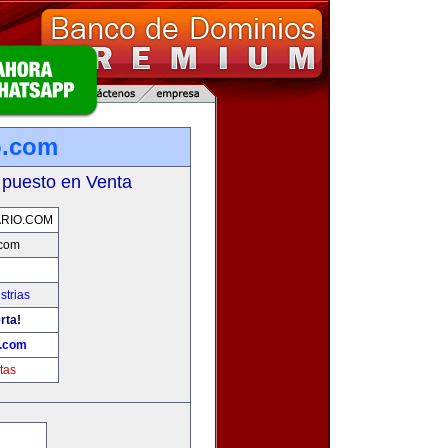
o.com
 puesto en Venta
RIO.COM
.com
strias
rta!
o.com
tas