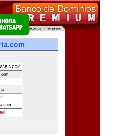
ria.com
SARIA.COM
a.com
ias
a!
ia.com
tas