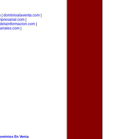
m
|
dominioalaventa.com
|
presarial.com
|
sdelainformacion.com
|
ariales.com
|
ominios En Venta