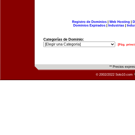
Registro de Dominios
|
Web Hosting
|
D
Dominios Expirados
|
Industrias
|
Indu
Categorías de Dominio:
[Pág. princi
** Precios expre
© 2002/2022 Solo10.com