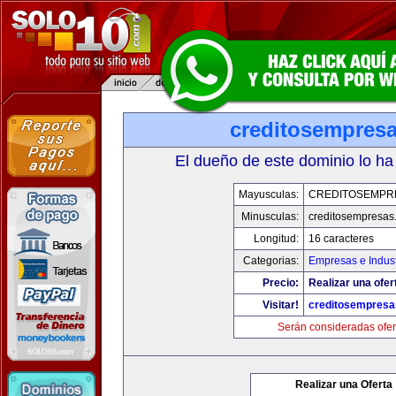
creditosempres
El dueño de este dominio lo ha
Mayusculas:
CREDITOSEMPR
Minusculas:
creditosempresas
Longitud:
16 caracteres
Categorias:
Empresas e Indust
Precio:
Realizar una ofer
Visitar!
creditosempres
Serán consideradas ofer
Realizar una Oferta