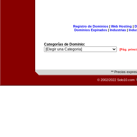
Registro de Dominios
|
Web Hosting
|
D
Dominios Expirados
|
Industrias
|
Indu
Categorías de Dominio:
[Pág. princi
** Precios expre
© 2002/2022 Solo10.com