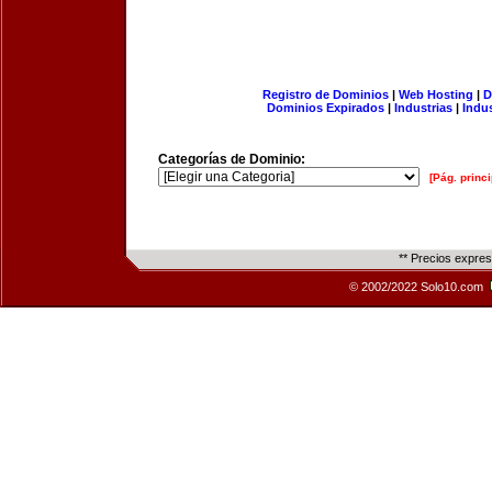
Registro de Dominios
|
Web Hosting
|
D
Dominios Expirados
|
Industrias
|
Indu
Categorías de Dominio:
[Pág. princi
** Precios expre
© 2002/2022 Solo10.com