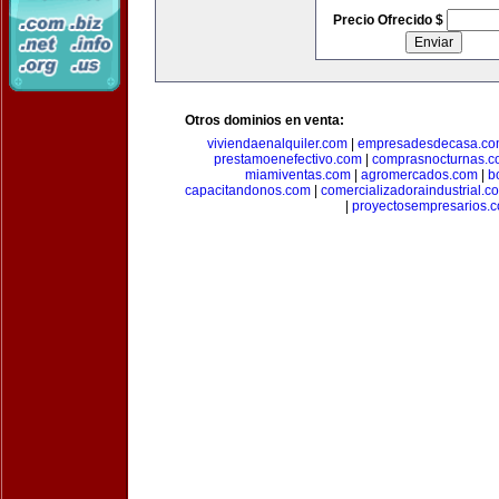
Precio Ofrecido $
Otros dominios en venta:
viviendaenalquiler.com
|
empresadesdecasa.co
prestamoenefectivo.com
|
comprasnocturnas.
miamiventas.com
|
agromercados.com
|
b
capacitandonos.com
|
comercializadoraindustrial.c
|
proyectosempresarios.