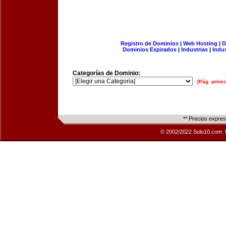
Registro de Dominios
|
Web Hosting
|
D
Dominios Expirados
|
Industrias
|
Indu
Categorías de Dominio:
[Pág. princi
** Precios expre
© 2002/2022 Solo10.com