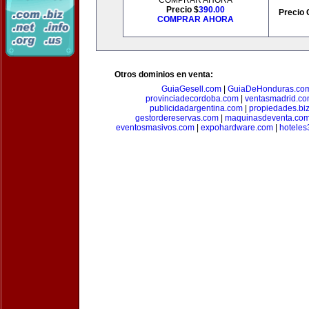
COMPRAR AHORA
Precio $
390.00
Precio 
COMPRAR AHORA
Otros dominios en venta:
GuiaGesell.com
|
GuiaDeHonduras.co
provinciadecordoba.com
|
ventasmadrid.c
publicidadargentina.com
|
propiedades.bi
gestordereservas.com
|
maquinasdeventa.co
eventosmasivos.com
|
expohardware.com
|
hotele