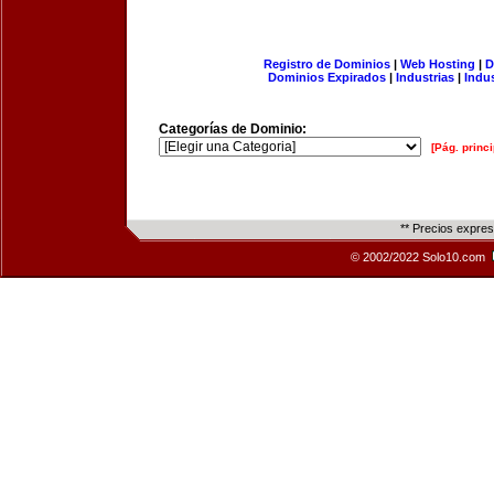
Registro de Dominios
|
Web Hosting
|
D
Dominios Expirados
|
Industrias
|
Indu
Categorías de Dominio:
[Pág. princi
** Precios expre
© 2002/2022 Solo10.com