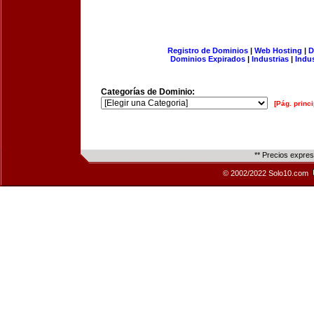
Registro de Dominios
|
Web Hosting
|
D
Dominios Expirados
|
Industrias
|
Indu
Categorías de Dominio:
[Pág. princi
** Precios expre
© 2002/2022 Solo10.com