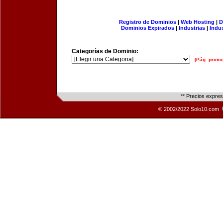
Registro de Dominios
|
Web Hosting
|
D
Dominios Expirados
|
Industrias
|
Indu
Categorías de Dominio:
[Pág. princi
** Precios expre
© 2002/2022 Solo10.com