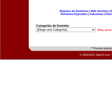
Registro de Dominios
|
Web Hosting
|
D
Dominios Expirados
|
Industrias
|
Indu
Categorías de Dominio:
[Pág. princi
** Precios expre
© 2002/2022 Solo10.com