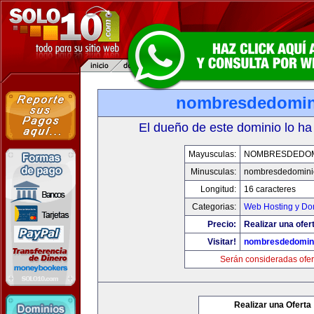
nombresdedomin
El dueño de este dominio lo ha
Mayusculas:
NOMBRESDEDOMI
Minusculas:
nombresdedominio
Longitud:
16 caracteres
Categorias:
Web Hosting y Do
Precio:
Realizar una ofer
Visitar!
nombresdedomini
Serán consideradas ofer
Realizar una Oferta