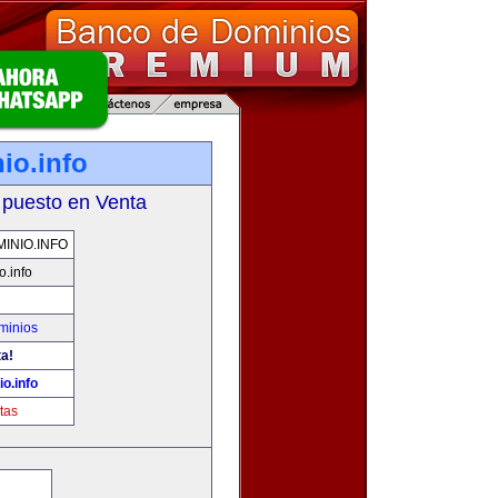
io.info
 puesto en Venta
NIO.INFO
.info
minios
ta!
o.info
tas