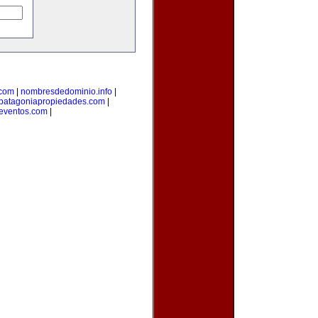
.com
|
nombresdedominio.info
|
patagoniapropiedades.com
|
eventos.com
|