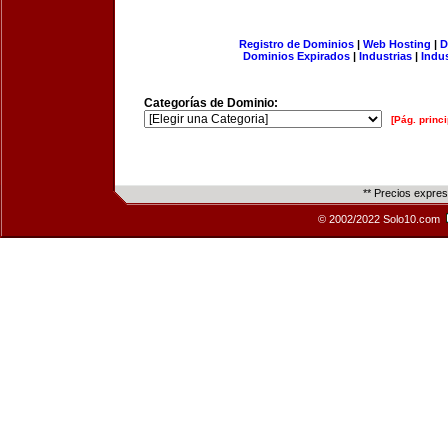
Registro de Dominios
|
Web Hosting
|
D
Dominios Expirados
|
Industrias
|
Indu
Categorías de Dominio:
[Pág. princi
** Precios expre
© 2002/2022 Solo10.com