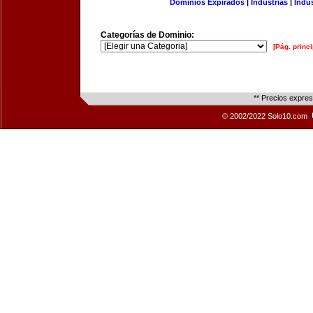
Dominios Expirados
|
Industrias
|
Indu
Categorías de Dominio:
[Pág. princi
** Precios expre
© 2002/2022 Solo10.com