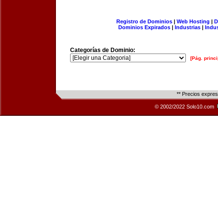
Registro de Dominios
|
Web Hosting
|
D
Dominios Expirados
|
Industrias
|
Indu
Categorías de Dominio:
[Pág. princi
** Precios expre
© 2002/2022 Solo10.com