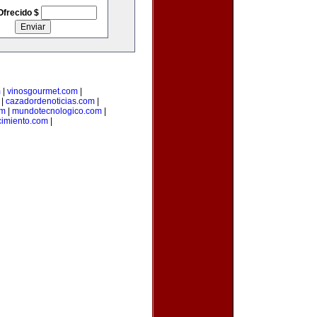
Ofrecido $
m
|
vinosgourmet.com
|
|
cazadordenoticias.com
|
om
|
mundotecnologico.com
|
imiento.com
|