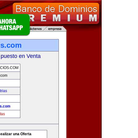
os.com
 puesto en Venta
CIOS.COM
.com
rias
os.com
tas
ealizar una Oferta