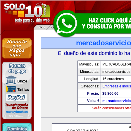
mercadoservici
El dueño de este dominio lo ha
Mayusculas:
MERCADOSERVI
Minusculas:
mercadoservicios
Longitud:
16 caracteres
Categorias:
Empresas e Indust
Precio:
$9,800.00
Visitar!
mercadoservici
Serán consideradas ofer
R