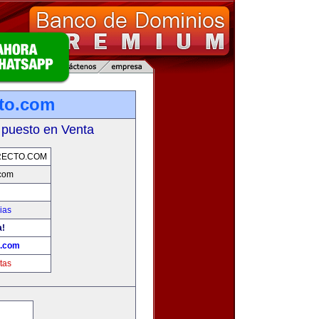
cto.com
 puesto en Venta
RECTO.COM
.com
ias
a!
o.com
tas