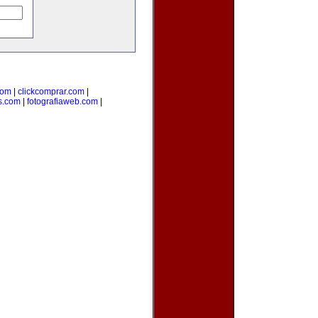
com
|
clickcomprar.com
|
s.com
|
fotografiaweb.com
|