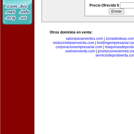
Precio Ofrecido $
Otros dominios en venta:
salonparaeventos.com
|
zonadeideas.co
motocicletasenventa.com
|
holdingempresarial.c
corporacionempresarial.com
|
maquinasdeprodu
sueloenventa.com
|
promocionesenred.c
serviciodepostventa.co