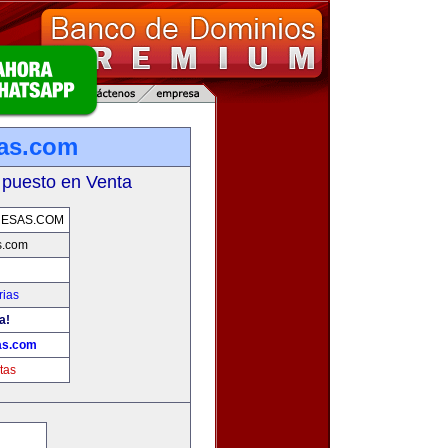
as.com
 puesto en Venta
RESAS.COM
s.com
rias
a!
as.com
tas