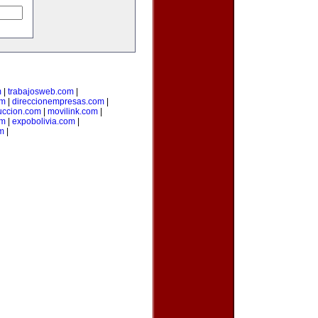
m
|
trabajosweb.com
|
om
|
direccionempresas.com
|
ccion.com
|
movilink.com
|
om
|
expobolivia.com
|
m
|