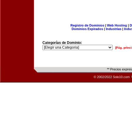
Registro de Dominios
|
Web Hosting
|
D
Dominios Expirados
|
Industrias
|
Indu
Categorías de Dominio:
[Pág. princi
** Precios expre
© 2002/2022 Solo10.com