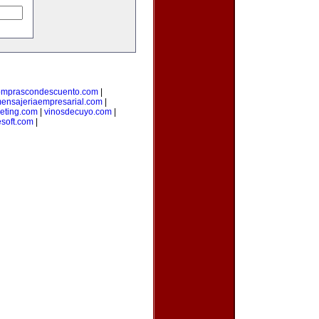
omprascondescuento.com
|
ensajeriaempresarial.com
|
eting.com
|
vinosdecuyo.com
|
esoft.com
|