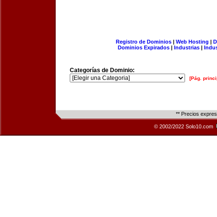
Registro de Dominios
|
Web Hosting
|
D
Dominios Expirados
|
Industrias
|
Indu
Categorías de Dominio:
[Pág. princi
** Precios expre
© 2002/2022 Solo10.com