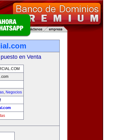
ial.com
 puesto en Venta
RCIAL.COM
l.com
ias
,
Negocios
!
al.com
tas