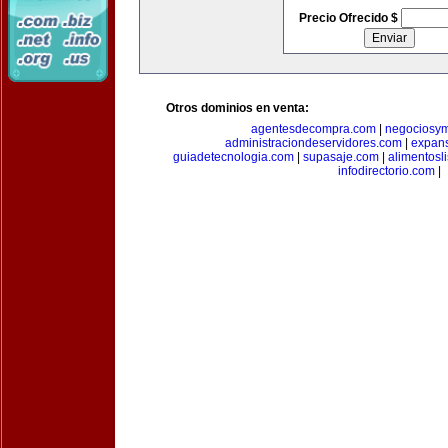
Precio Ofrecido $
Otros dominios en venta:
agentesdecompra.com
|
negociosy
administraciondeservidores.com
|
expan
guiadetecnologia.com
|
supasaje.com
|
alimentosl
infodirectorio.com
|