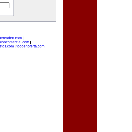
mercadeo.com
|
sioncomercial.com
|
istos.com
|
todoenoferta.com
|