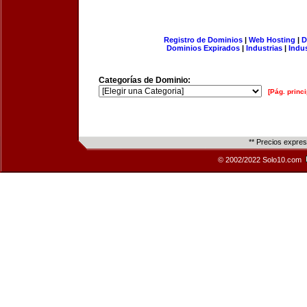
Registro de Dominios
|
Web Hosting
|
D
Dominios Expirados
|
Industrias
|
Indu
Categorías de Dominio:
[Pág. princi
** Precios expre
© 2002/2022 Solo10.com