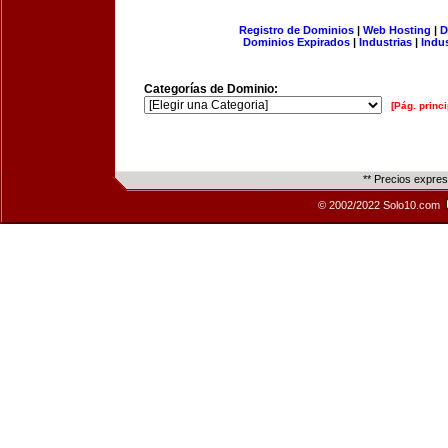
Registro de Dominios
|
Web Hosting
|
D
Dominios Expirados
|
Industrias
|
Indu
Categorías de Dominio:
[Pág. princi
** Precios expre
© 2002/2022 Solo10.com