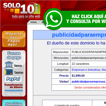
publicidadparaemp
El dueño de este dominio lo ha
Mayusculas:
PUBLICIDADPARAEMPR
Minusculas:
publicidadparaempresas.
Longitud:
22 caracteres
Categorias:
Empresas e Industrias
,
Mar
Precio:
$1,999.00
Visitar!
publicidadparaempresas
Serán consideradas ofer
R