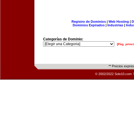
Registro de Dominios
|
Web Hosting
|
D
Dominios Expirados
|
Industrias
|
Indu
Categorías de Dominio:
[Pág. princi
** Precios expre
© 2002/2022 Solo10.com