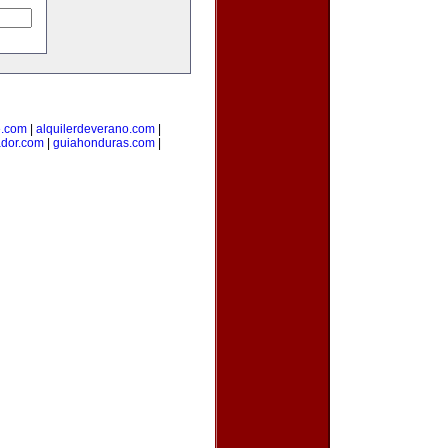
e.com
|
alquilerdeverano.com
|
ador.com
|
guiahonduras.com
|