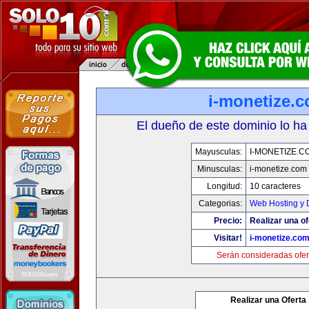
i-monetize.
El dueño de este dominio lo ha
Mayusculas:
I-MONETIZE.C
Minusculas:
i-monetize.com
Longitud:
10 caracteres
Categorias:
Web Hosting y 
Precio:
Realizar una of
Visitar!
i-monetize.co
Serán consideradas ofer
Realizar una Oferta