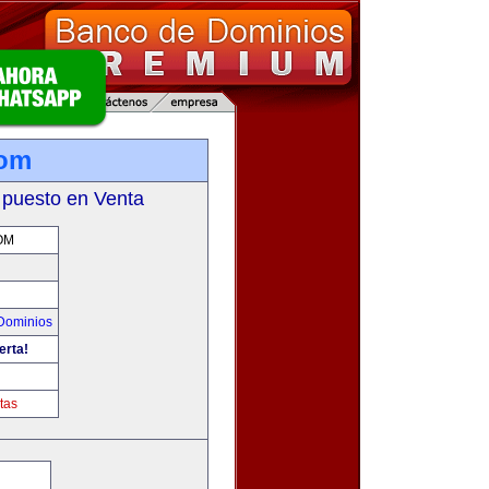
com
 puesto en Venta
OM
Dominios
erta!
m
tas