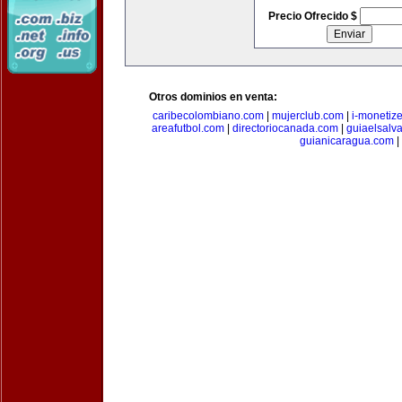
Precio Ofrecido $
Otros dominios en venta:
caribecolombiano.com
|
mujerclub.com
|
i-monetiz
areafutbol.com
|
directoriocanada.com
|
guiaelsalv
guianicaragua.com
|