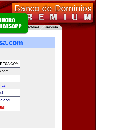
sa.com
PRESA.COM
a.com
rias
a!
sa.com
tas