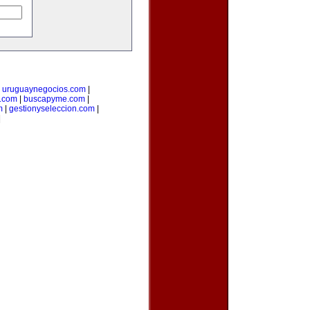
|
uruguaynegocios.com
|
a.com
|
buscapyme.com
|
m
|
gestionyseleccion.com
|
|