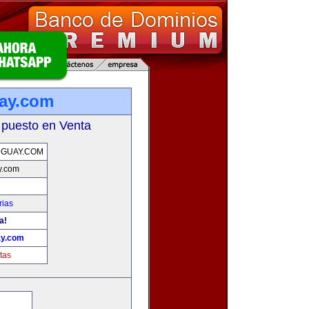
ay.com
 puesto en Venta
GUAY.COM
y.com
rias
a!
ay.com
tas