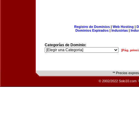
Registro de Dominios
|
Web Hosting
|
D
Dominios Expirados
|
Industrias
|
Indu
Categorías de Dominio:
[Pág. princi
** Precios expre
© 2002/2022 Solo10.com